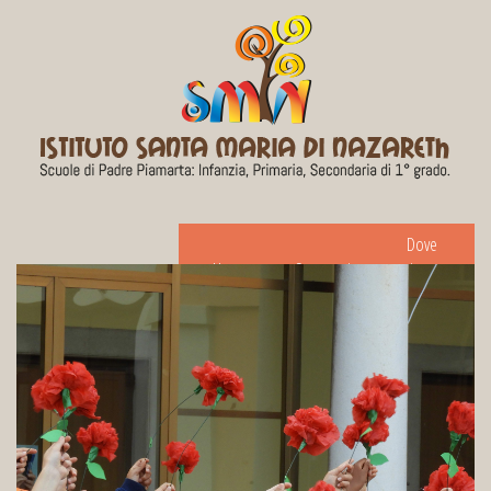
Dove
Home
Segreteria
siamo
Registro
On Line