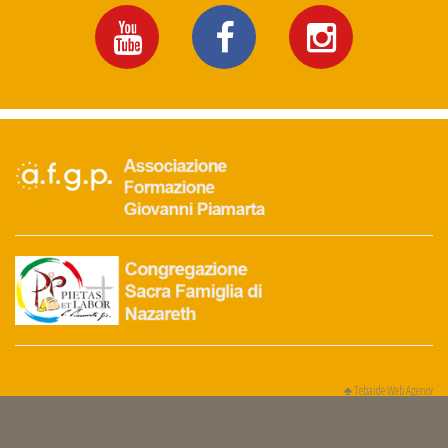
♣
Tebaide Web Agency