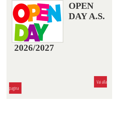
A
OPEN
DAY A.S.
2026/2027
a
Vai alla
pagina